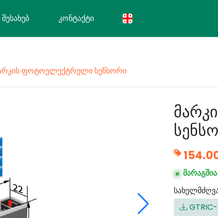
 ᲨᲔᲡᲐᲮᲔᲑ
ᲙᲝᲜᲢᲐᲥᲢᲘ
არკის ფოტოელექტრული სენსორი
მარკ
სენს
154.0
მარაგშია
სახელმძღვ
GTRIC-