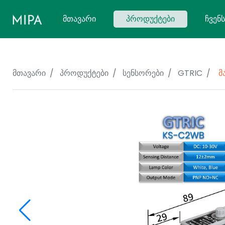
(CURRENT)
ᲛᲗᲐᲕᲐᲠᲘ
ᲞᲠᲝᲓᲣᲥᲢᲔᲑᲘ
ᲩᲕᲔᲜᲡ
მთავარი
პროდუქტები
სენსორები
GTRIC
მ