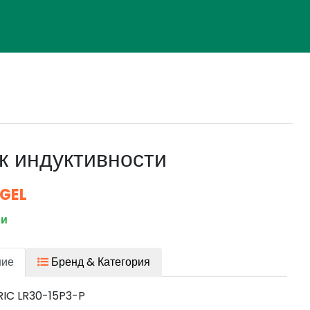
к индуктивности
 GEL
ии
ние
Бренд & Категория
RIC LR30-15P3-P